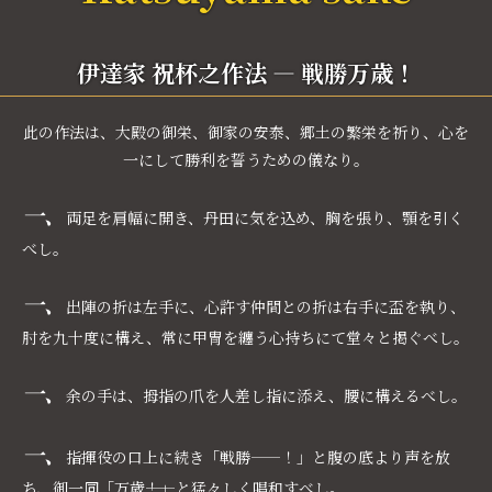
伊達家 祝杯之作法 ― 戦勝万歳！
此の作法は、大殿の御栄、御家の安泰、郷土の繁栄を祈り、心を
一にして勝利を誓うための儀なり。
一、
両足を肩幅に開き、丹田に気を込め、胸を張り、顎を引く
べし。
一、
出陣の折は左手に、心許す仲間との折は右手に盃を執り、
肘を九十度に構え、常に甲冑を纏う心持ちにて堂々と掲ぐべし。
一、
余の手は、拇指の爪を人差し指に添え、腰に構えるべし。
一、
指揮役の口上に続き「戦勝——！」と腹の底より声を放
ち、御一同「万歳――！」と猛々しく唱和すべし。