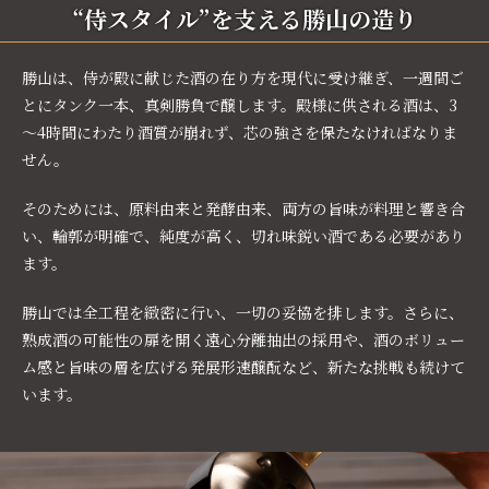
“侍スタイル”を支える勝山の造り
勝山は、侍が殿に献じた酒の在り方を現代に受け継ぎ、一週間ご
とにタンク一本、真剣勝負で醸します。殿様に供される酒は、3
～4時間にわたり酒質が崩れず、芯の強さを保たなければなりま
せん。
そのためには、原料由来と発酵由来、両方の旨味が料理と響き合
い、輪郭が明確で、純度が高く、切れ味鋭い酒である必要があり
ます。
勝山では全工程を緻密に行い、一切の妥協を排します。さらに、
熟成酒の可能性の扉を開く遠心分離抽出の採用や、酒のボリュー
ム感と旨味の層を広げる発展形速醸酛など、新たな挑戦も続けて
います。