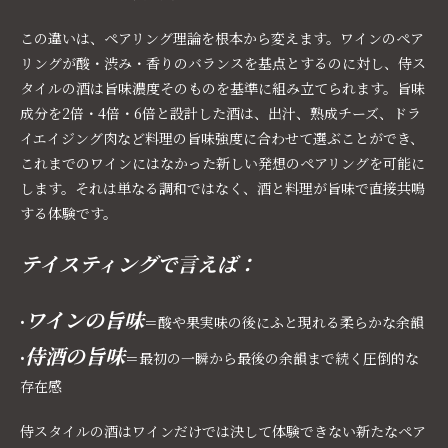
この違いは、ペアリング理論を根本から変えます。ワインのペア
リングが酸・渋み・香りのバランスを基点とするのに対し、侍ス
タイルの酒は旨味濃度そのものを基準に組み立てられます。旨味
成分を2倍・4倍・6倍と設計した酒は、出汁、熟成チーズ、ドラ
イエイジング肉など料理の旨味強度に合わせて選ぶことができ、
これまでのワインにはなかった新しい発想のペアリングを可能に
します。それは単なる調和ではなく、酒と料理が旨味で直接共鳴
する体験です。
テイスティングで言えば：
ワインの旨味
•
＝酸や果実味の後にふと現れる柔らかな余韻
侍酒の旨味
•
＝最初の一瞬から最後の余韻まで続く圧倒的な
存在感
侍スタイルの酒はワインだけでは決して体験できない新たなペア