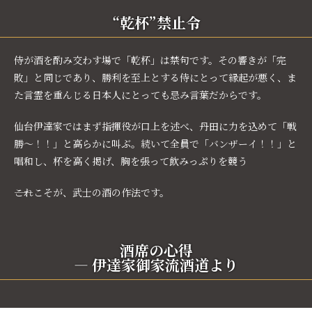
“乾杯”禁止令
侍が酒を酌み交わす場で「乾杯」は禁句です。その響きが「完
敗」と同じであり、勝利を至上とする侍にとって縁起が悪く、ま
た言霊を重んじる日本人にとっても忌み言葉だからです。
仙台伊達家ではまず指揮役が口上を述べ、丹田に力を込めて「戦
勝～！！」と高らかに叫ぶ。続いて全員で「バンザーイ！！」と
唱和し、杯を高く掲げ、胸を張って飲みっぷりを競う
――これこそが、武士の酒の作法です。
酒席の心得
― 伊達家御家流酒道より