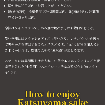
開封後は10日以内にお召し上がりください。
鴒(旨味2倍)：冷蔵保存で2～3週間以内。元(旨味4倍)：冷蔵保
存で1～2ヶ月以内。
冷酒はワイングラスで、ぬる燗や燗冷ましはお猪口でどうぞ。
暑い季節にはクラッシュアイスに注いだり、レモンピールを搾っ
て爽やかさを演出するのもオススメです。“元”に甘味を加えてか
き氷にかければ、殿様のための“夏氷酒”が楽しめます。
ステーキには黒胡椒を挽き入れ、中華やエスニックには丸ごと唐
辛子を入れた“金魚酒”でスパイシーに――そんな遊び心も“侍スタイ
ル”です。
How to enjoy
Katsuyama sake