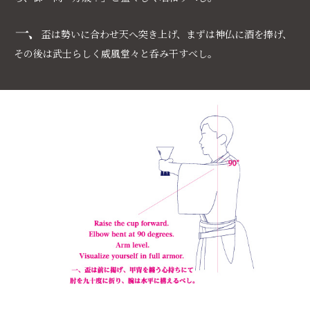
一、
盃は勢いに合わせ天へ突き上げ、まずは神仏に酒を捧げ、
その後は武士らしく威風堂々と呑み干すべし。