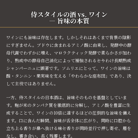
侍スタイルの酒 vs. ワイン
― 旨味の本質
ワインにも旨味は存在します。しかしそれはあくまで背景の陰影
にすぎません。ブドウに含まれるアミノ酸に由来し、発酵中の酵
母代謝でわずかに増え、マロラクティック発酵で柔らかさが加わ
り、熟成中の酵母自己消化によって補強される――とりわけ長期熟成
シャンパーニュに顕著です。ソムリエにとって、ワインの旨味は
酸・タンニン・果実味を支える「やわらかな座布団」であり、決
して主役ではありません。
一方、侍スタイルの日本酒は、旨味そのものを基盤としていま
す。麹が米のタンパク質を徹底的に分解し、アミノ酸を豊富に生
成することで、ワインの10倍に達するほどの圧倒的な旨味を備え
ます。口に含んだ瞬間、旨味が舌全体に広がり、同時に口腔から
立ち上る香りが鼻へ抜ける――味と香りが同時並行で押し寄せ、層を
なし、響き合い、長く残響します。