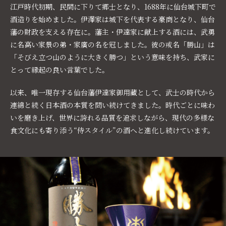
江戸時代初期、民間に下りて郷士となり、1688年に仙台城下町で
酒造りを始めました。伊澤家は城下を代表する豪商となり、仙台
藩の財政を支える存在に。藩主・伊達家に献上する酒には、武勇
に名高い家景の弟・家廣の名を冠しました。彼の戒名「勝山」は
「そびえ立つ山のように大きく勝つ」という意味を持ち、武家に
とって縁起の良い言葉でした。
以来、唯一現存する仙台藩伊達家御用藏として、武士の時代から
連綿と続く日本酒の本質を問い続けてきました。時代ごとに味わ
いを磨き上げ、世界に誇れる品質を追求しながら、現代の多様な
食文化にも寄り添う“侍スタイル”の酒へと進化し続けています。